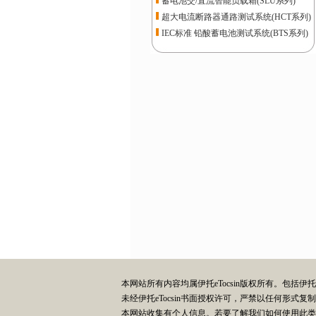
蓄电池交/直流智能负载箱(SLU系列)
超大电流断路器通路测试系统(HCT系列)
IEC标准 铅酸蓄电池测试系统(BTS系列)
本网站所有内容均属伊托eTocsin版权所有。包括
未经伊托eTocsin书面授权许可，严禁以任何形
本网站收集有个人信息。若要了解我们如何使用此