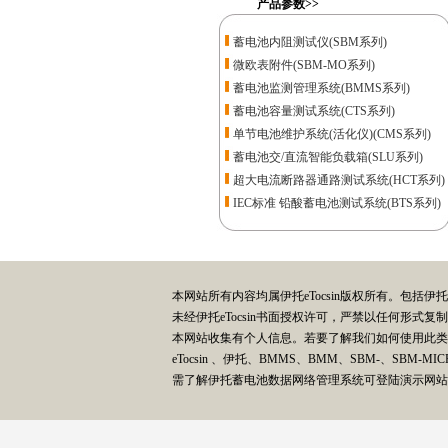
产品参数>>
蓄电池内阻测试仪(SBM系列)
微欧表附件(SBM-MO系列)
蓄电池监测管理系统(BMMS系列)
蓄电池容量测试系统(CTS系列)
单节电池维护系统(活化仪)(CMS系列)
蓄电池交/直流智能负载箱(SLU系列)
超大电流断路器通路测试系统(HCT系列)
IEC标准 铅酸蓄电池测试系统(BTS系列)
本网站所有内容均属伊托eTocsin版权所有。包括
未经伊托eTocsin书面授权许可，严禁以任何形
本网站收集有个人信息。若要了解我们如何使用此
eTocsin 、伊托、BMMS、BMM、SBM-、SBM-MIC
需了解伊托蓄电池数据网络管理系统可登陆演示网站