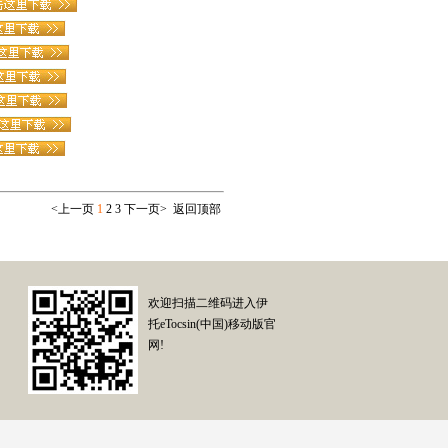
<
上一页
1
2
3
下一页
>
返回顶部
欢迎扫描二维码进入伊
托eTocsin(中国)移动版官
网!