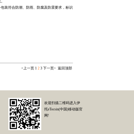
息。
设备包装符合防潮、防雨、防腐及防震要求，标识
<
上一页
1
2
3
下一页
>
返回顶部
欢迎扫描二维码进入伊
托eTocsin(中国)移动版官
网!