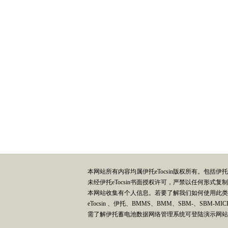
本网站所有内容均属伊托eTocsin版权所有。包括
未经伊托eTocsin书面授权许可，严禁以任何形
本网站收集有个人信息。若要了解我们如何使用此
eTocsin 、伊托、BMMS、BMM、SBM-、SBM-MIC
需了解伊托蓄电池数据网络管理系统可登陆演示网站