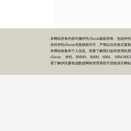
本网站所有内容均属伊托eTocsin版权所有。包括
未经伊托eTocsin书面授权许可，严禁以任何形
本网站收集有个人信息。若要了解我们如何使用此
eTocsin 、伊托、BMMS、BMM、SBM-、SBM-MIC
需了解伊托蓄电池数据网络管理系统可登陆演示网站