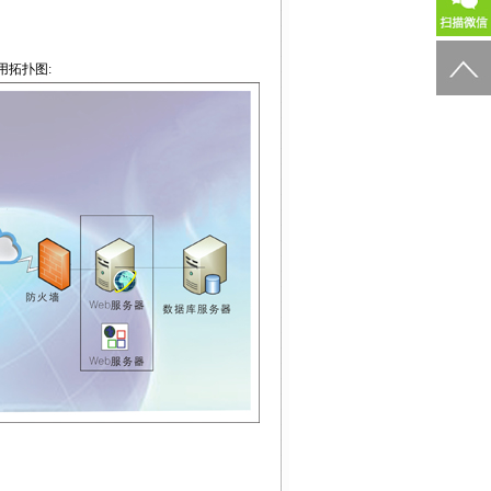
件使用拓扑图
: